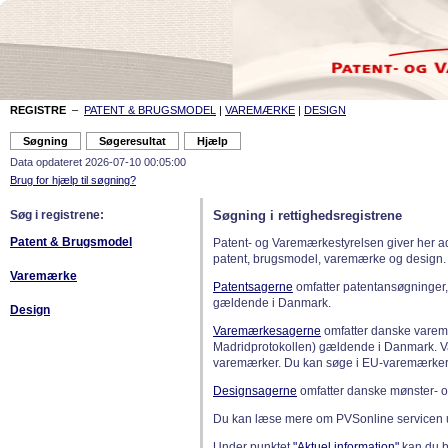
REGISTRE
–
PATENT & BRUGSMODEL
|
VAREMÆRKE
|
DESIGN
Data opdateret 2026-07-10 00:05:00
Brug for hjælp til søgning?
Søg i registrene:
Søgning i rettighedsregistrene
Patent & Brugsmodel
Patent- og Varemærkestyrelsen giver her a
patent, brugsmodel, varemærke og design.
Varemærke
Patentsagerne
omfatter patentansøgninger,
gældende i Danmark.
Design
Varemærkesagerne
omfatter danske varemæ
Madridprotokollen) gældende i Danmark. 
varemærker. Du kan søge i EU-varemærker
Designsagerne
omfatter danske mønster- o
Du kan læse mere om PVSonline servicen 
Under punktet
"Aktuel information"
kan du bl