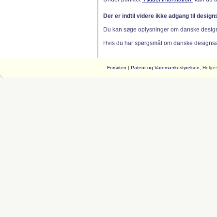
Der er indtil videre ikke adgang til desig
Du kan søge oplysninger om danske desig
Hvis du har spørgsmål om danske designsager
Forsiden
|
Patent og Varemærkestyrelsen
, Helge