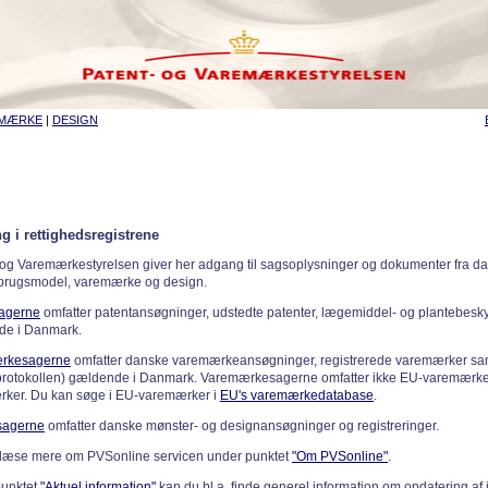
EMÆRKE
|
DESIGN
g i rettighedsregistrene
 og Varemærkestyrelsen giver her adgang til sagsoplysninger og dokumenter fra d
 brugsmodel, varemærke og design.
sagerne
omfatter patentansøgninger, udstedte patenter, lægemiddel- og plantebeskyt
de i Danmark.
rkesagerne
omfatter danske varemærkeansøgninger, registrerede varemærker samt
rotokollen) gældende i Danmark. Varemærkesagerne omfatter ikke EU-varemærke
ker. Du kan søge i EU-varemærker i
EU's varemærkedatabase
.
sagerne
omfatter danske mønster- og designansøgninger og registreringer.
læse mere om PVSonline servicen under punktet
"Om PVSonline"
.
punktet
"Aktuel information"
kan du bl.a. finde generel information om opdatering af 