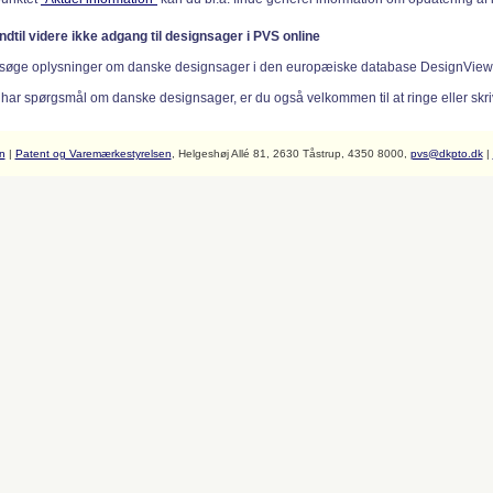
indtil videre ikke adgang til designsager i PVS online
søge oplysninger om danske designsager i den europæiske database DesignVie
 har spørgsmål om danske designsager, er du også velkommen til at ringe eller skriv
n
|
Patent og Varemærkestyrelsen
, Helgeshøj Allé 81, 2630 Tåstrup, 4350 8000,
pvs@dkpto.dk
|