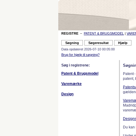
REGISTRE
–
PATENT & BRUGSMODEL
|
VAR
Data opdateret 2026-07-10 00:05:00
Brug for hjælp til søgning?
Søg i registrene:
Søgnin
Patent & Brugsmodel
Patent-
patent,
Varemærke
Patent
gælden
Design
Varemæ
Madridp
varemær
Design
Du kan 
Under 