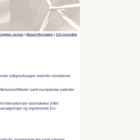
Engelsk version
|
Aktuel information
|
Om pvsonline
anske rettighedssager indenfor områderne
telsescertifikater samt europæiske patenter
 internationale varemærker (efter
ansøgninger og registrerede EU-
indhold, registrerede fejl samt nyheder.