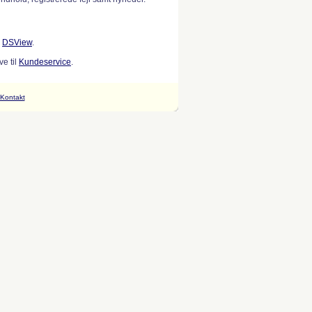
w
DSView
.
e til
Kundeservice
.
Kontakt