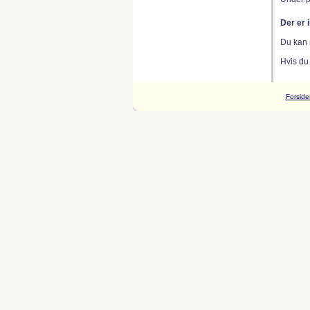
Der er 
Du kan 
Hvis du
Forside