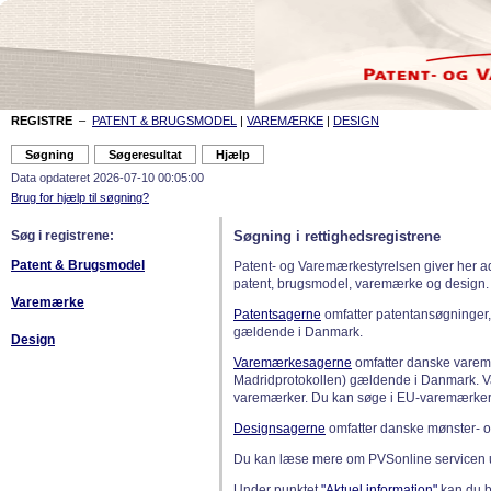
REGISTRE
–
PATENT & BRUGSMODEL
|
VAREMÆRKE
|
DESIGN
Data opdateret 2026-07-10 00:05:00
Brug for hjælp til søgning?
Søg i registrene:
Søgning i rettighedsregistrene
Patent & Brugsmodel
Patent- og Varemærkestyrelsen giver her a
patent, brugsmodel, varemærke og design.
Varemærke
Patentsagerne
omfatter patentansøgninger,
gældende i Danmark.
Design
Varemærkesagerne
omfatter danske varemæ
Madridprotokollen) gældende i Danmark. 
varemærker. Du kan søge i EU-varemærker
Designsagerne
omfatter danske mønster- o
Du kan læse mere om PVSonline servicen 
Under punktet
"Aktuel information"
kan du bl