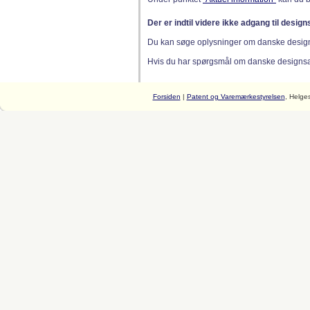
Der er indtil videre ikke adgang til desig
Du kan søge oplysninger om danske desig
Hvis du har spørgsmål om danske designsager
Forsiden
|
Patent og Varemærkestyrelsen
, Helge